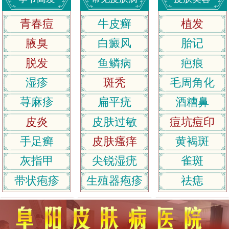
青春痘
牛皮癣
植发
腋臭
白癜风
胎记
脱发
鱼鳞病
疤痕
湿疹
斑秃
毛周角化
荨麻疹
扁平疣
酒糟鼻
皮炎
皮肤过敏
痘坑痘印
手足癣
皮肤瘙痒
黄褐斑
灰指甲
尖锐湿疣
雀斑
带状疱疹
生殖器疱疹
祛痣